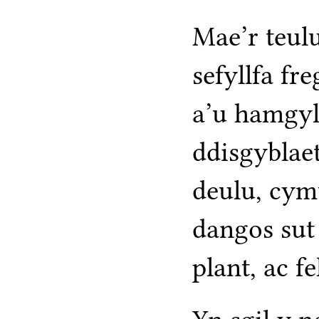
Mae’r teul
sefyllfa fr
a’u hamgyl
ddisgyblae
deulu, cym
dangos sut
plant, ac fe