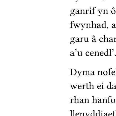
ganrif yn 
fwynhad, a
garu â cha
a’u cenedl’
Dyma nofel
werth ei d
rhan hanfo
llenyddiae