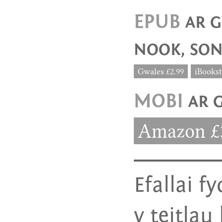
EPUB
AR G
NOOK, SON
Gwales £2.99
iBookst
MOBI
AR 
Amazon £
Efallai 
y teitlau