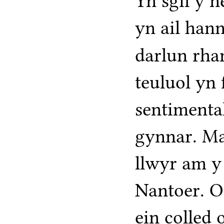
Yn sgil y 
yn ail hann
darlun rh
teuluol yn
sentimental
gynnar. Ma
llwyr am 
Nantoer. 
ein colled 