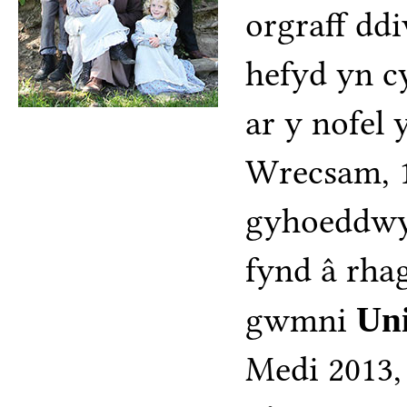
orgraff dd
hefyd yn c
ar y nofel
Wrecsam, 1
gyhoeddwyd
fynd â rha
gwmni
Un
Medi 2013,