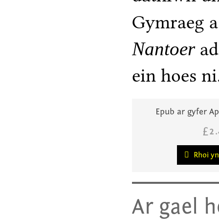
Gymraeg a 
Nantoer
ada
ein hoes ni
Epub ar gyfer Ap
£2
Rhoi yn
Ar gael h