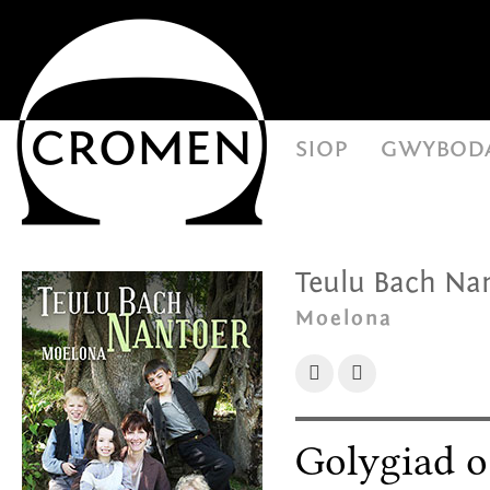
siop
gwybod
Teulu Bach Na
Moelona
Golygiad o