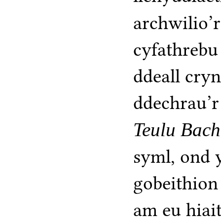
archwilio
cyfathrebu 
ddeall cry
ddechrau’r 
Teulu Bach
syml, ond 
gobeithion
am eu hiai