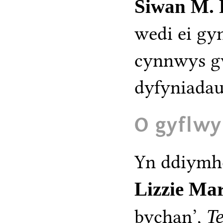
Siwan M. 
wedi ei gy
cynnwys g
dyfyniadau
O gyflwy
Yn ddiymh
Lizzie Ma
bychan’,
T