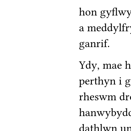
hon gyflwyn
a meddylfr
ganrif.
Ydy, mae h
perthyn i 
rheswm dro
hanwybyddu
dathlwn un