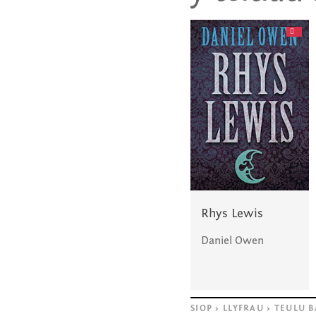
Rhys Lewis
Daniel Owen
SIOP
>
LLYFRAU
>
TEULU 